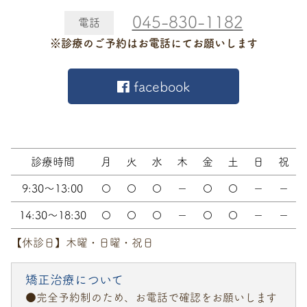
045-830-1182
電話
※診療のご予約はお電話にてお願いします
facebook
診療時間
月
火
水
木
金
土
日
祝
9:30～13:00
〇
〇
〇
－
〇
〇
－
－
14:30～18:30
〇
〇
〇
－
〇
〇
－
－
【休診日】木曜・日曜・祝日
矯正治療について
●完全予約制のため、お電話で確認をお願いします