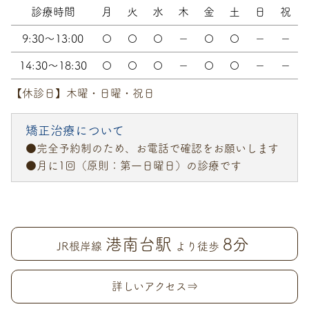
診療時間
月
火
水
木
金
土
日
祝
9:30～13:00
〇
〇
〇
－
〇
〇
－
－
14:30～18:30
〇
〇
〇
－
〇
〇
－
－
【休診日】木曜・日曜・祝日
矯正治療について
●完全予約制のため、お電話で確認をお願いします
●月に1回（原則：第一日曜日）の診療です
港南台駅
8分
JR根岸線
より徒歩
詳しいアクセス⇒